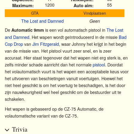
1200
55
Maximum:
Auto aim:
GTA
Vindplaatsen
The Lost and Damned
Geen
De
is een vol automatisch pistool in
The Lost
Automatic 9mm
and Damned
. Het wapen wordt geïntroduceerd in de missie
Bad
Cop Drop
van
Jim Fitzgerald
, waar Johnny het krijgt in het begin
van de missie van. Het pistool vuurt zeer snel, en is zeer
accuraat. Hier staat tegenover dat het wapen niet erg sterk is, en
zelfs minder schade aanricht dan het normale
pistool
. Doordat
het volautomatisch vuurt is het wapen een acceptabele keus voor
het uitvoeren van beschietingen vanuit voertuigen. Hoewel het
niet heel geschikt is om het voertuig te beschadigen, is het door
zijn nauwkeurigheid wel heel geschikt om de bestuurder uit te
schakelen.
Het wapen is gebaseerd op de CZ-75 Automatic, de
volautomatische variant van de CZ-75.
Trivia