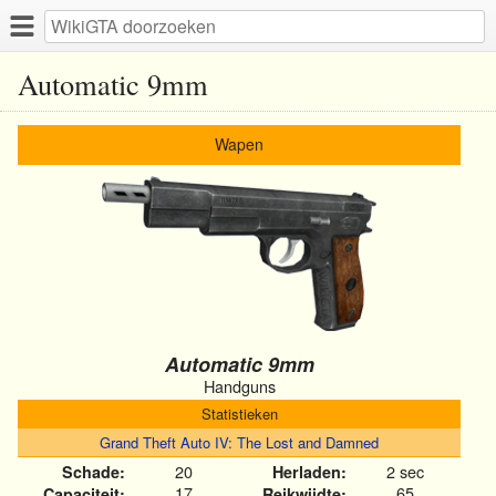
Automatic 9mm
Wapen
Automatic 9mm
Handguns
Statistieken
Grand Theft Auto IV: The Lost and Damned
20
2 sec
Schade:
Herladen:
17
65
Capaciteit:
Reikwijdte: