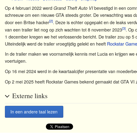
Op 4 februari 2022 werd
bevestigd in een com
Grand Theft Auto VI
schreeuw om een nieuwe GTA steeds groter. De verwachting was dan
[2]
door een Britse hacker
. Deze is echter opgepakt en de leaks verd
[3]
van een trailer liet nog op zich wachten tot 8 november 2023
. Op 
1 december kregen we het verlossende bericht. De trailer zou op 5 
Uiteindelijk werd de trailer vroegtijdig gelekt en heeft
Rockstar Gam
In de trailer maken we voornamelijk kennis met Lucia en krijgen we 
voertuigen.
Op 16 mei 2024 werd in de kwartaalcijfer presentatie van moederbed
Op 2 mei 2025 heeft Rockstar Games bekend gemaakt dat GTA VI zal
Externe links
In een andere taal lezen