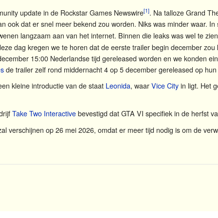
[1]
munity update in de Rockstar Games Newswire
. Na talloze Grand Th
 ook dat er snel meer bekend zou worden. Niks was minder waar. In 
wenen langzaam aan van het internet. Binnen die leaks was wel te zien
deze dag kregen we te horen dat de eerste trailer begin december zou k
december 15:00 Nederlandse tijd gereleased worden en we konden eindel
es
de trailer zelf rond middernacht 4 op 5 december gereleased op hu
een kleine introductie van de staat
Leonida
, waar
Vice City
in ligt. Het 
rijf
Take Two Interactive
bevestigd dat GTA VI specifiek in de herfst v
 verschijnen op 26 mei 2026, omdat er meer tijd nodig is om de ver