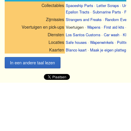
Collectables
Spaceship Parts
·
Letter Scraps
·
Unde
Epsilon Tracts
·
Submarine Parts
·
For
Zijmissies
Strangers and Freaks
·
Random Event
Voertuigen en pick-ups
Voertuigen
·
Wapens
·
First aid kits
·
A
Diensten
Los Santos Customs
·
Car wash
·
Kled
Locaties
Safe houses
·
Wapenwinkels
·
Politieb
Kaarten
Blanco kaart
·
Maak je eigen plattegro
In een andere taal lezen