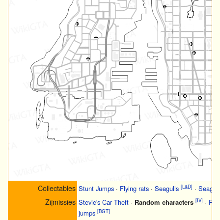
Collectables
[L&D]
Stunt Jumps
·
Flying rats
·
Seagulls
·
Seagull
Zijmissies
[IV]
Stevie's Car Theft
·
Random characters
·
Ran
[BGT]
jumps