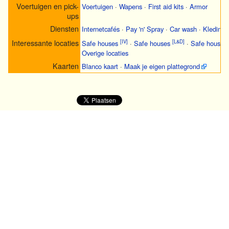
Voertuigen en pick-
Voertuigen
·
Wapens
·
First aid kits
·
Armor
ups
Diensten
Internetcafés
·
Pay 'n' Spray
·
Car wash
·
Kledingw
Interessante locaties
[IV]
[L&D]
Safe houses
·
Safe houses
·
Safe houses
Overige locaties
Kaarten
Blanco kaart
·
Maak je eigen plattegrond